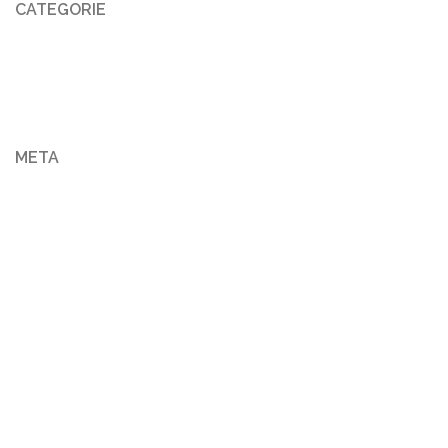
CATEGORIE
Senza categoria
META
Accedi
Feed dei contenuti
Feed dei commenti
WordPress.org