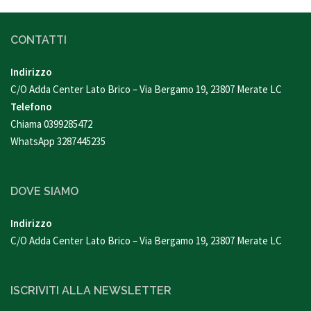
CONTATTI
Indirizzo
C/O Adda Center Lato Brico – Via Bergamo 19, 23807 Merate LC
Telefono
Chiama 0399285472
WhatsApp 3287445235
DOVE SIAMO
Indirizzo
C/O Adda Center Lato Brico – Via Bergamo 19, 23807 Merate LC
ISCRIVITI ALLA NEWSLETTER